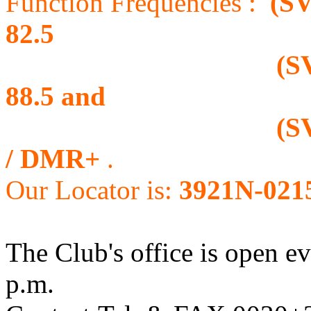
Function Frequencies :
(SV
82.5
(SV4D RU4 ) 43
88.5 and
(SV4R RU96B ) 
/ DMR+
.
Our Locator is:
3921Ν-021
The Club's office is open e
p.m.