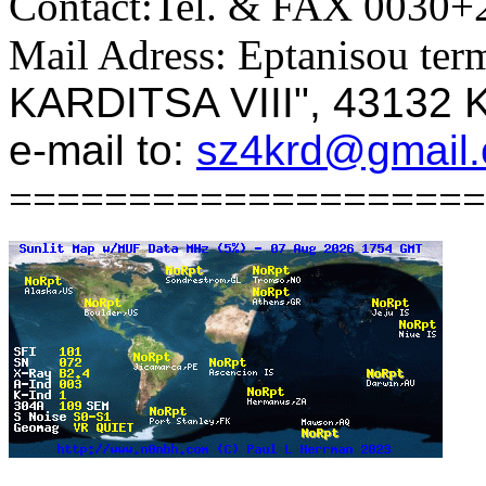
Contact:Tel. & FAX 0030
Mail Adress: Eptanisou term
KARDITSA VIII", 4313
e-mail to:
sz4krd@gmail
====================