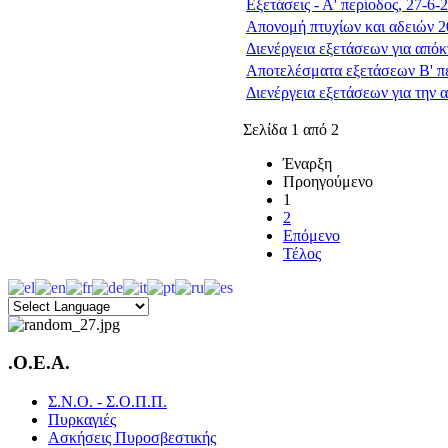
Εξετάσεις - Α' περίοδος, 27-6-
Απονομή πτυχίων και αδειών 
Διενέργεια εξετάσεων για από
Αποτελέσματα εξετάσεων Β' π
Διενέργεια εξετάσεων για την 
Σελίδα 1 από 2
Έναρξη
Προηγούμενο
1
2
Επόμενο
Τέλος
.O.E.A.
Σ.Ν.Ο. - Σ.Ο.Π.Π.
Πυρκαγιές
Ασκήσεις Πυροσβεστικής