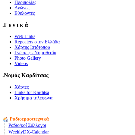
Περιπολίες
Αγώνες
Εθελοντές
.Γ ε ν ι κ ά
Web Links
Repeaters στην Ελλάδα
Χάρτης Ιστότοπου
Γνώσεις - Νομοθεσία
Photo Gallery
Videos
.Νομός Καρδίτσας
Χάρτες
Links for Karditsa
Χρήσιμα τηλέφωνα
Ραδιοερασιτεχνικά
Ραδιο/κοί Σύλλογοι
WeeklyDX-Calendar