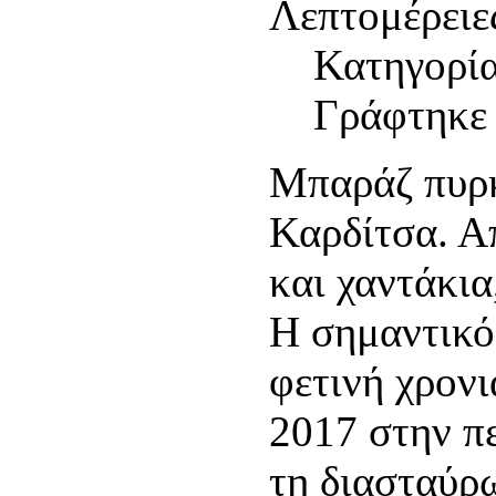
Λεπτομέρειε
Κατηγορί
Γράφτηκε 
Μπαράζ πυρκ
Καρδίτσα. Α
και χαντάκια
Η σημαντικό
φετινή χρονι
2017 στην π
τη διασταύρ