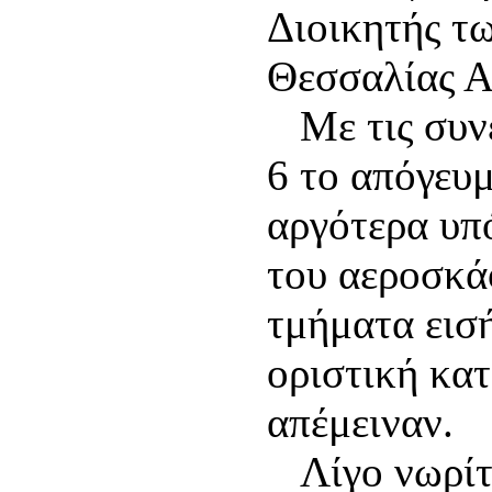
Διοικητής τ
Θεσσαλίας Α
Με τις συνε
6 το απόγευμ
αργότερα υπ
του αεροσκά
τμήματα εισή
οριστική κα
απέμειναν.
Λίγο νωρίτε