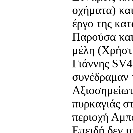
οχήματα) κα
έργο της κα
Παρούσα και
μέλη (Χρήσ
Γιάννης SV
συνέδραμαν 
Αξιοσημείωτο
πυρκαγιάς σ
περιοχή Αμπ
Επειδή δεν 