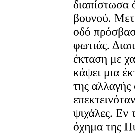
διαπίστωσα 
βουνού. Μετ
οδό πρόσβασ
φωτιάς. Δια
έκταση με χ
κάψει μια έκ
της αλλαγής
επεκτεινόταν
ψιχάλες. Εν 
όχημα της Π