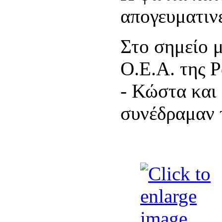
απογευματινέ
Στο σημείο 
Ο.Ε.Α. της 
- Κώστα και
συνέδραμαν τ