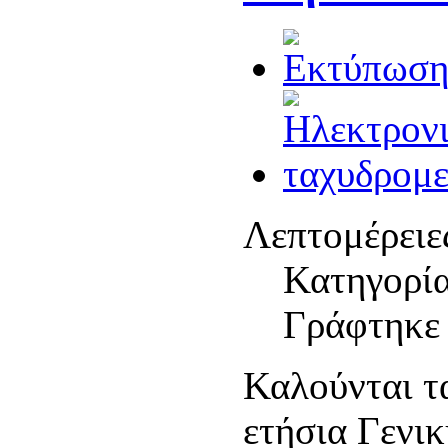
Λεπτομέρειε
Κατηγορί
Γράφτηκε 
Καλούνται τ
ετήσια Γενι