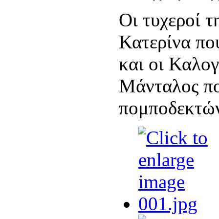
Οι τυχεροί τ
Κατερίνα πο
και οι Καλο
Μάνταλος πο
πομποδεκτώ