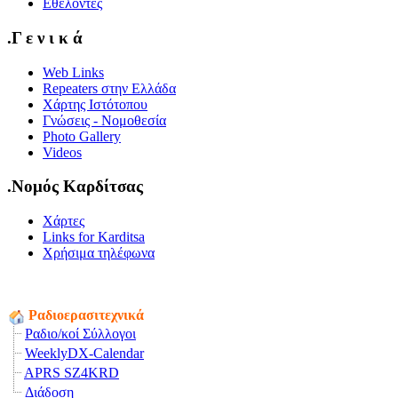
Εθελοντές
.Γ ε ν ι κ ά
Web Links
Repeaters στην Ελλάδα
Χάρτης Ιστότοπου
Γνώσεις - Νομοθεσία
Photo Gallery
Videos
.Νομός Καρδίτσας
Χάρτες
Links for Karditsa
Χρήσιμα τηλέφωνα
Ραδιοερασιτεχνικά
Ραδιο/κοί Σύλλογοι
WeeklyDX-Calendar
APRS SZ4KRD
Διάδοση