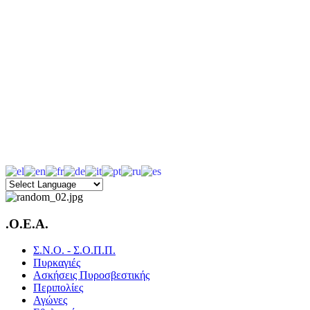
.O.E.A.
Σ.Ν.Ο. - Σ.Ο.Π.Π.
Πυρκαγιές
Ασκήσεις Πυροσβεστικής
Περιπολίες
Αγώνες