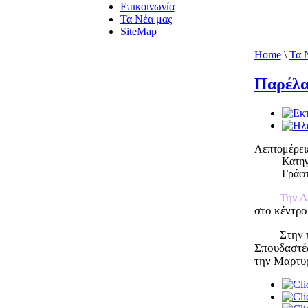
Επικοινωνία
Τα Νέα μας
SiteMap
Home
\
Τα 
Παρέλα
Λεπτομέρει
Κατηγ
Γράφτ
Την Δ
στο κέντρο
Στην 
Σπουδαστές
την Μαρτυρ