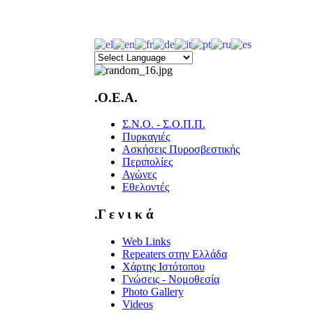
.O.E.A.
Σ.Ν.Ο. - Σ.Ο.Π.Π.
Πυρκαγιές
Ασκήσεις Πυροσβεστικής
Περιπολίες
Αγώνες
Εθελοντές
.Γ ε ν ι κ ά
Web Links
Repeaters στην Ελλάδα
Χάρτης Ιστότοπου
Γνώσεις - Νομοθεσία
Photo Gallery
Videos