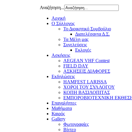
Αναζήτηση...
Αρχική
Ο Σύλλογος
Το Διοικητικό Συμβούλιο
Διατελέσαντα Δ.Σ.
Τα Μέλη μας
Συνελεύσεις
Εκλογές
Ασκήσεις
AEGEAN VHF Contest
FIELD DAY
ΑΣΚΗΣΕΙΣ ΔΙΑΦΟΡΕΣ
Εκδηλώσεις
HAMFEST LARISSA
ΧΟΡΟΙ ΤΟΥ ΣΥΛΛΟΓΟΥ
ΚΟΠΗ ΒΑΣΙΛΟΠΙΤΑΣ
ΕΜΠΟΡΟΒΙΟΤΕΧΝΙΚΗ ΕΚΘΕΣ
Επαναλήπτες
Μαθήματα
Καιρός
Gallery
Φωτογραφίες
Βίντεο