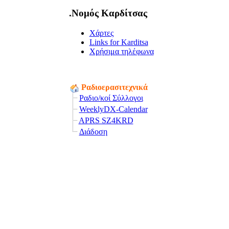
.Νομός Καρδίτσας
Χάρτες
Links for Karditsa
Χρήσιμα τηλέφωνα
Ραδιοερασιτεχνικά
Ραδιο/κοί Σύλλογοι
WeeklyDX-Calendar
APRS SZ4KRD
Διάδοση