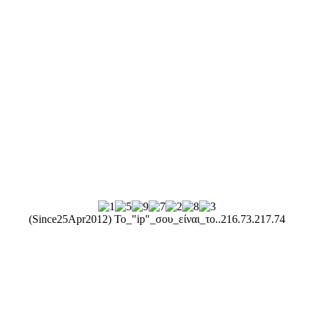
(Since25Apr2012) Το_"ip"_σου_είναι_το..
216.73.217.74