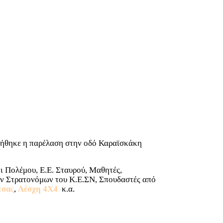
ιήθηκε η παρέλαση στην οδό Καραϊσκάκη
ι Πολέμου, Ε.Ε. Σταυρού, Μαθητές,
ων Στρατονόμων του Κ.Ε.ΣΝ, Σπουδαστές από
τσα
ς
,
Λέσχη 4Χ4
κ.α.