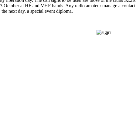
ity liberation day. The call signs to be used are those of the clubs 
3 October at HF and VHF bands. Any radio amateur manage a contact wit
the next day, a special event diploma.