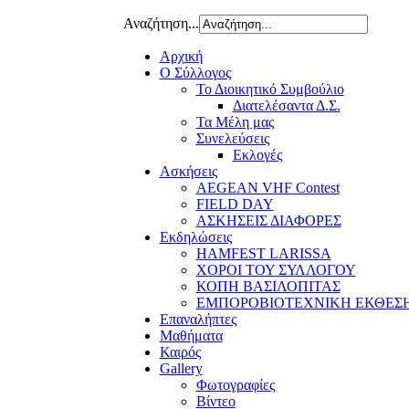
Αναζήτηση...
Αρχική
Ο Σύλλογος
Το Διοικητικό Συμβούλιο
Διατελέσαντα Δ.Σ.
Τα Μέλη μας
Συνελεύσεις
Εκλογές
Ασκήσεις
AEGEAN VHF Contest
FIELD DAY
ΑΣΚΗΣΕΙΣ ΔΙΑΦΟΡΕΣ
Εκδηλώσεις
HAMFEST LARISSA
ΧΟΡΟΙ ΤΟΥ ΣΥΛΛΟΓΟΥ
ΚΟΠΗ ΒΑΣΙΛΟΠΙΤΑΣ
ΕΜΠΟΡΟΒΙΟΤΕΧΝΙΚΗ ΕΚΘΕΣ
Επαναλήπτες
Μαθήματα
Καιρός
Gallery
Φωτογραφίες
Βίντεο