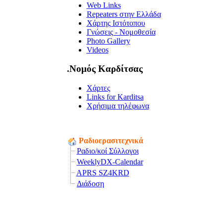
Web Links
Repeaters στην Ελλάδα
Χάρτης Ιστότοπου
Γνώσεις - Νομοθεσία
Photo Gallery
Videos
.Νομός Καρδίτσας
Χάρτες
Links for Karditsa
Χρήσιμα τηλέφωνα
Ραδιοερασιτεχνικά
Ραδιο/κοί Σύλλογοι
WeeklyDX-Calendar
APRS SZ4KRD
Διάδοση