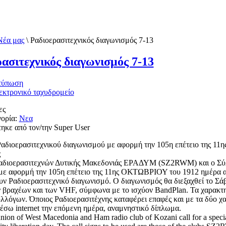
Νέα μας
\
Ραδιοερασιτεχνικός διαγωνισμός 7-13
ασιτεχνικός διαγωνισμός 7-13
ες
ορία:
Νεα
ηκε από τον/την Super User
Ραδιοερασιτεχνικού διαγωνισμού με αφορμή την 105η επέτειο της 
ς
διοερασιτεχνών Δυτικής Μακεδονιάς ΕΡΑΔΥΜ (SZ2RWM) και ο Σ
ε αφορμή την 105η επέτειο της 11ης ΟΚΤΩΒΡΙΟΥ του 1912 ημέρα α
ν Ραδιοερασιτεχνικό διαγωνισμό. Ο διαγωνισμός θα διεξαχθεί το Σ
 βραχέων και των VHF, σύμφωνα με το ισχύον BandPlan. Τα χαρακτη
λλόγων. Όποιος Ραδιοερασιτέχνης καταφέρει επαφές και με τα δύο χ
έσω internet την επόμενη ημέρα, αναμνηστικό δίπλωμα.
ion of West Macedonia and Ham radio club of Kozani call for a special