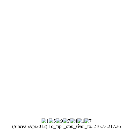
(Since25Apr2012) Το_"ip"_σου_είναι_το..
216.73.217.36