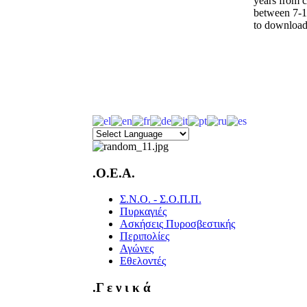
years from c
between 7-1
to download 
.O.E.A.
Σ.Ν.Ο. - Σ.Ο.Π.Π.
Πυρκαγιές
Ασκήσεις Πυροσβεστικής
Περιπολίες
Αγώνες
Εθελοντές
.Γ ε ν ι κ ά