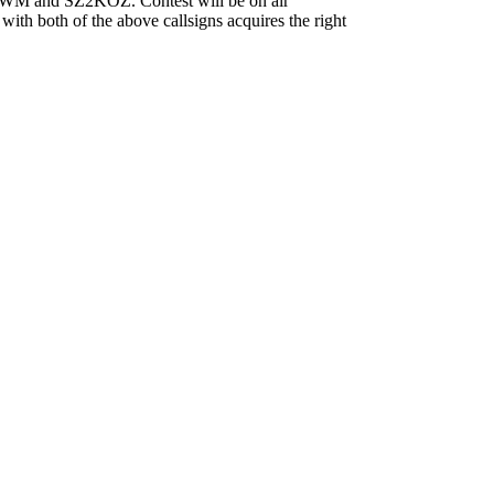
SZ2RWM and SZ2KOZ. Contest will be on air
h both of the above callsigns acquires the right