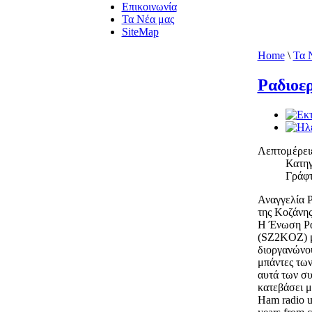
Επικοινωνία
Τα Νέα μας
SiteMap
Home
\
Τα 
Ραδιοερ
Λεπτομέρει
Κατηγ
Γράφτ
Αναγγελία 
της Κοζάνη
Η Ένωση Ρα
(SZ2KOZ) μ
διοργανώνου
μπάντες των
αυτά των συ
κατεβάσει μ
Ham radio un