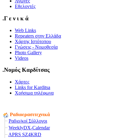
Αγώνες
Εθελοντές
.Γ ε ν ι κ ά
Web Links
Repeaters στην Ελλάδα
Χάρτης Ιστότοπου
Γνώσεις - Νομοθεσία
Photo Gallery
Videos
.Νομός Καρδίτσας
Χάρτες
Links for Karditsa
Χρήσιμα τηλέφωνα
Ραδιοερασιτεχνικά
Ραδιο/κοί Σύλλογοι
WeeklyDX-Calendar
APRS SZ4KRD