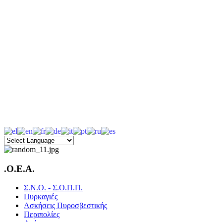
.O.E.A.
Σ.Ν.Ο. - Σ.Ο.Π.Π.
Πυρκαγιές
Ασκήσεις Πυροσβεστικής
Περιπολίες